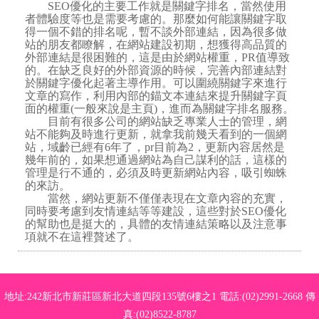
SEO優化的主要工作就是關鍵字排名，當然使用
者體驗度等也是需要考慮的。那麼如何能讓關鍵字取
得一個不錯的排名呢，暫不談外部連結，因為很多做
站的朋友都瞭解，在網站建設初期，想獲得高品質的
外部連結是很困難的，這是由於網站權重，PR值導致
的。在缺乏良好的外部資源的時候，完善內部連結對
於關鍵字優化起著主導作用。可以圍繞關鍵字來進行
文章的寫作，利用內部的錨文本連結來提升關鍵字頁
面的權重(一般來說是主頁)，進而為關鍵字排名服務。
目前有很多公司的網站缺乏專業人士的管理，網
站不能夠及時進行更新，就拿我前幾天看到的一個網
站，域齡已經有6年了，pr目前為2，更新內容居然是
幾年前的，如果想通過網站為自己謀利的話，這樣的
管理是行不通的，必須及時更新網站內容，吸引蜘蛛
的來訪。
當然，網站更新不僅僅表現在文章內容的充實，
同時要考慮到友情連結等等建設，這些對於SEO優化
的幫助也是挺大的，具體的友情連結策略以及注意事
項就不在這裡贅述了。
地址:242新北市新莊區新北大道四段135號6樓之1 電話:(02)2991-2668 傳
真:(02)8522-8787