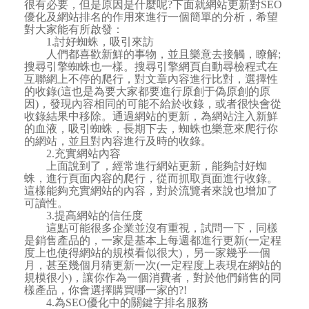
很有必要，但是原因是什麼呢?下面就網站更新對SEO
優化及網站排名的作用來進行一個簡單的分析，希望
對大家能有所啟發：
1.討好蜘蛛，吸引來訪
人們都喜歡新鮮的事物，並且樂意去接觸，瞭解;
搜尋引擎蜘蛛也一樣。搜尋引擎網頁自動尋檢程式在
互聯網上不停的爬行，對文章內容進行比對，選擇性
的收錄(這也是為要大家都要進行原創于偽原創的原
因)，發現內容相同的可能不給於收錄，或者很快會從
收錄結果中移除。通過網站的更新，為網站注入新鮮
的血液，吸引蜘蛛，長期下去，蜘蛛也樂意來爬行你
的網站，並且對內容進行及時的收錄。
2.充實網站內容
上面說到了，經常進行網站更新，能夠討好蜘
蛛，進行頁面內容的爬行，從而抓取頁面進行收錄。
這樣能夠充實網站的內容，對於流覽者來說也增加了
可讀性。
3.提高網站的信任度
這點可能很多企業並沒有重視，試問一下，同樣
是銷售產品的，一家是基本上每週都進行更新(一定程
度上也使得網站的規模看似很大)，另一家幾乎一個
月，甚至幾個月猜更新一次(一定程度上表現在網站的
規模很小)，讓你作為一個消費者，對於他們銷售的同
樣產品，你會選擇購買哪一家的?!
4.為SEO優化中的關鍵字排名服務